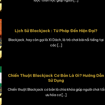
lược toán học giúp người [...]
Lịch Sử Blackjack : Từ Pháp Đến Hiện Đại?
Blackjack, hay còn gọi là Xì Dách, là trò chơi bài nổi tiếng tại
các [...]
Chiến Thuật Blackjack Cơ Bản Là Gì? Hướng Dẫn
Sử Dụng
Chiến thuật Blackjack cơ bản là chìa khóa giúp người chơi tối
ưu hóa cơ [...]