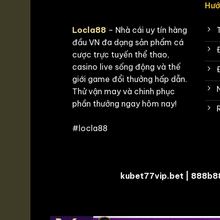
Hướ
Locla88
– Nhà cái uy tín hàng
đầu VN đa dạng sản phẩm cá
cược trực tuyến thể thao,
casino live sống động và thế
giới game đổi thưởng hấp dẫn.
Thử vận may và chinh phục
phần thưởng ngay hôm nay!
#locla88
kubet77vip.bet
|
888b88