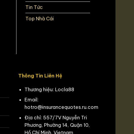
Tin Tức
Top Nhà Cái
Thông Tin Liên Hệ
Thương hiệu: Locla88
Email:
hotro@insurancequotes.ru.com
Địa chỉ: 557/7V Nguyễn Tri
Phương, Phường 14, Quận 10,
Hồ Chí Minh, Vietnam