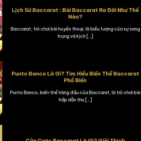
Lịch Sử Baccarat : Bài Baccarat Ra Đời Như Thế
Nào?
Baccarat, trò chơi bài huyền thoại, là biểu tượng của sự sang
trọng và kịch [...]
Punto Banco Là Gì? Tìm Hiểu Biến Thể Baccarat
Phổ Biến
Punto Banco, biến thể hàng đầu của Baccarat, là trò chơi bài
hấp dẫn thu [...]
Cửa Cược Baccarat Là Gì? Giải Thích