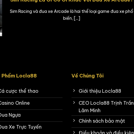
Sim Racing và đua xe Arcade là hai thể loại game đua xe phổ
biến, [...]
 Phẩm Locla88
Về Chúng Tôi
Cá cược thể thao
Giới thiệu Locla88
Casino Online
CEO Locla88 Trịnh Trần
Lâm Minh
Đua Ngựa
Chính sách bảo mật
Đua Xe Trực Tuyến
Điều khoản và điều kiện