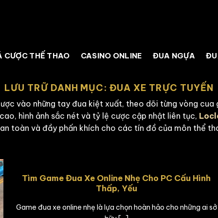
Á CƯỢC THẾ THAO
CASINO ONLINE
ĐUA NGỰA
ĐU
LƯU TRỮ DANH MỤC:
ĐUA XE TRỰC TUYẾN
cược vào những tay đua kiệt xuất, theo dõi từng vòng cua
ao, hình ảnh sắc nét và tỷ lệ cược cập nhật liên tục,
Locl
 an toàn và đầy phấn khích cho các tín đồ của môn thể th
Tìm Game Đua Xe Online Nhẹ Cho PC Cấu Hình
Thấp, Yếu
Game đua xe online nhẹ là lựa chọn hoàn hảo cho những ai sở