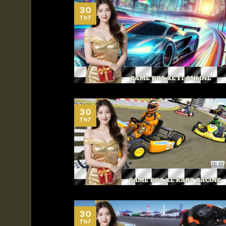
30
Th7
30
Th7
30
Th7