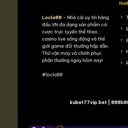
Hướ
Locla88
– Nhà cái uy tín hàng
đầu VN đa dạng sản phẩm cá
cược trực tuyến thể thao,
casino live sống động và thế
giới game đổi thưởng hấp dẫn.
Thử vận may và chinh phục
phần thưởng ngay hôm nay!
#locla88
kubet77vip.bet
|
888b88