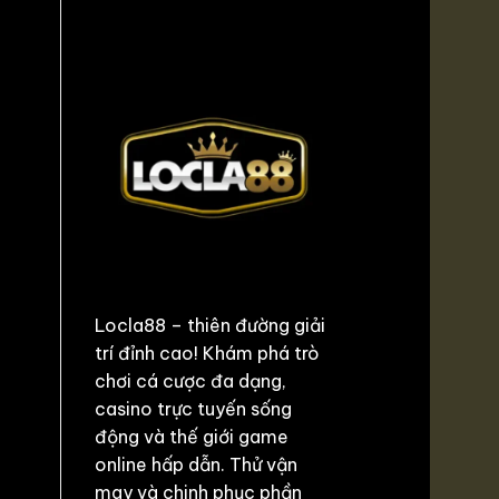
Locla88 – thiên đường giải
trí đỉnh cao! Khám phá trò
chơi cá cược đa dạng,
casino trực tuyến sống
động và thế giới game
online hấp dẫn. Thử vận
may và chinh phục phần