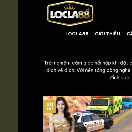
Chuyển
đến
nội
dung
LOCLA88
GIỚI THIỆU
C
Trải nghiệm cảm giác hồi hộp khi đặt 
địch về đích. Với nền tảng công nghệ c
đỉnh cao,
30
Th7