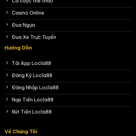
Cá cược thể thao
Casino Online
Đua Ngựa
Đua Xe Trực Tuyến
Hướng Dẫn
Tải App Locla88
Đăng Ký Locla88
Đăng Nhập Locla88
Nạp Tiền Locla88
Rút Tiền Locla88
Về Chúng Tôi