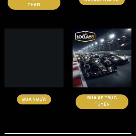
THAO
ĐUA XE TRỰC
ĐUA NGỰA
TUYẾN