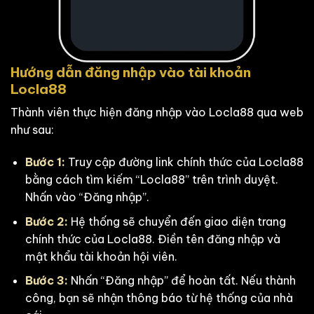
Hướng dẫn đăng nhập vào tài khoản
Locla88
Thành viên thực hiện đăng nhập vào Locla88 qua web
như sau:
Bước 1:
Truy cập đường link chính thức của Locla88
bằng cách tìm kiếm “Locla88” trên trình duyệt.
Nhấn vào “Đăng nhập”.
Bước 2:
Hệ thống sẽ chuyển đến giao diện trang
chính thức của Locla88. Điền tên đăng nhập và
mật khẩu tài khoản hội viên.
Bước 3:
Nhấn “Đăng nhập” để hoàn tất. Nếu thành
công, bạn sẽ nhận thông báo từ hệ thống của nhà