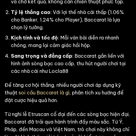
và chờ kết quả, không cần chiến thuật phức tạp.
Tỷ lệ thắng cao
: Với lợi thế nhà cái thấp (1.06%
cho Banker, 1.24% cho Player), Baccarat là lựa
chọn lý tưởng.
Kịch tính và tốc độ
: Mỗi ván bài diễn ra nhanh
chóng, mang lại cảm giác hồi hộp.
Sang trọng và đẳng cấp
: Baccarat gắn liền với
hình ảnh sòng bạc cao cấp, thu hút người chơi tại
các nhà cái như Locla88
Để tăng cơ hội thắng, nhiều người chơi áp dụng kỹ
thuật
soi cầu Baccarat là gì
, phân tích xu hướng để
đặt cược hiệu quả hơn.
Từ nghi lễ Etruscan cổ đại đến các sòng bạc hiện đại,
Baccarat đã trải qua hành trình đầy màu sắc. Từ Ý,
Pháp, đến Macau và Việt Nam, trò chơi này không chỉ