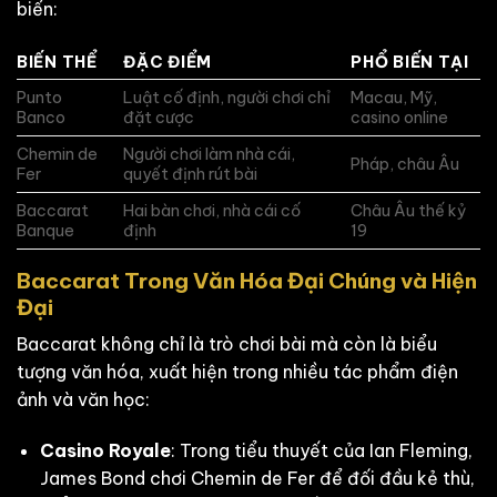
biến:
BIẾN THỂ
ĐẶC ĐIỂM
PHỔ BIẾN TẠI
Punto
Luật cố định, người chơi chỉ
Macau, Mỹ,
Banco
đặt cược
casino online
Chemin de
Người chơi làm nhà cái,
Pháp, châu Âu
Fer
quyết định rút bài
Baccarat
Hai bàn chơi, nhà cái cố
Châu Âu thế kỷ
Banque
định
19
Baccarat Trong Văn Hóa Đại Chúng và Hiện
Đại
Baccarat không chỉ là trò chơi bài mà còn là biểu
tượng văn hóa, xuất hiện trong nhiều tác phẩm điện
ảnh và văn học:
Casino Royale
: Trong tiểu thuyết của Ian Fleming,
James Bond chơi Chemin de Fer để đối đầu kẻ thù,