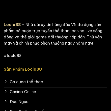
Locla88
– Nhà cái uy tín hàng đầu VN đa dạng sản
phẩm cá cược trực tuyến thể thao, casino live sống
động và thế giới game đổi thưởng hấp dẫn. Thử vận
may và chinh phục phần thưởng ngay hôm nay!
#locla88
Sản Phẩm Locla88
Cá cược thể thao
Casino Online
Đua Ngựa