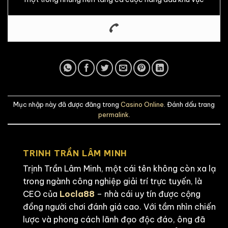
Mục nhập này đã được đăng trong
Casino Online
. Đánh dấu trang
permalink
.
TRINH TRẦN LÂM MINH
Trịnh Trần Lâm Minh, một cái tên không còn xa lạ
trong ngành công nghiệp giải trí trực tuyến, là
CEO của
Locla88
– nhà cái uy tín được cộng
đồng người chơi đánh giá cao. Với tầm nhìn chiến
lược và phong cách lãnh đạo độc đáo, ông đã