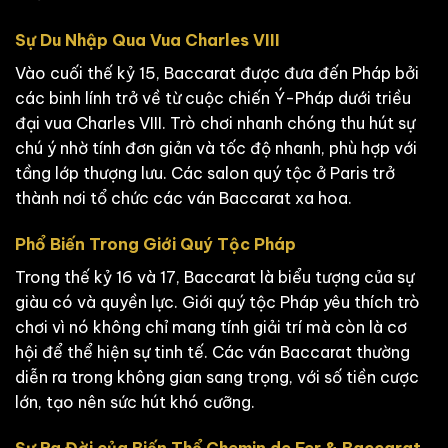
Sự Du Nhập Qua Vua Charles VIII
Vào cuối thế kỷ 15, Baccarat được đưa đến Pháp bởi
các binh lính trở về từ cuộc chiến Ý-Pháp dưới triều
đại vua Charles VIII. Trò chơi nhanh chóng thu hút sự
chú ý nhờ tính đơn giản và tốc độ nhanh, phù hợp với
tầng lớp thượng lưu. Các salon quý tộc ở Paris trở
thành nơi tổ chức các ván Baccarat xa hoa.
Phổ Biến Trong Giới Quý Tộc Pháp
Trong thế kỷ 16 và 17, Baccarat là biểu tượng của sự
giàu có và quyền lực. Giới quý tộc Pháp yêu thích trò
chơi vì nó không chỉ mang tính giải trí mà còn là cơ
hội để thể hiện sự tinh tế. Các ván Baccarat thường
diễn ra trong không gian sang trọng, với số tiền cược
lớn, tạo nên sức hút khó cưỡng.
Sự Ra Đời của Biến Thể Chemin de Fer & Baccarat