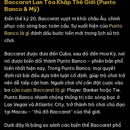
Baccarat Lan Tỏa Khắp Thế Giới (Punto
Banco & Mỹ)
Đến thế kỷ 20, Baccarat vượt ra khỏi châu Âu, chinh
phục các sòng bạc toàn cầu. Sự xuất hiện của
Punto
Banco là gì
đánh dấu bước tiến mới trong lịch sử trò
chơi.
Baccarat được đưa đến Cuba, sau đó đến Hoa Kỳ, nơi
nó được biến đổi thành Punto Banco – phiên bản phổ
biến nhất hiện nay. Trong Punto Banco, mọi quyết
định rút bài đều dựa trên luật cố định, giúp trò chơi trở
nên dễ tiếp cận hơn. Người chơi chỉ cần đặt cược vào
ba
cửa cược Baccarat là gì
: Player, Banker hoặc Tie.
Punto Banco nhanh chóng thống trị các sòng bạc ở
Las Vegas và Atlantic City, trở thành trò chơi chủ đạo
tại Macau – “thủ đô Baccarat” của thế giới.
Dưới đây là bảng so sánh các biến thể Baccarat phổ