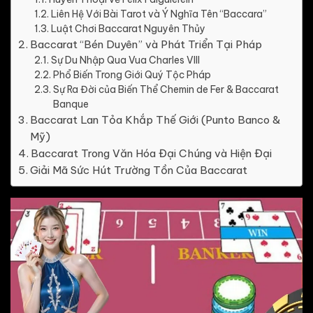
Liên Hệ Với Bài Tarot và Ý Nghĩa Tên “Baccara”
Luật Chơi Baccarat Nguyên Thủy
Baccarat “Bén Duyên” và Phát Triển Tại Pháp
Sự Du Nhập Qua Vua Charles VIII
Phổ Biến Trong Giới Quý Tộc Pháp
Sự Ra Đời của Biến Thể Chemin de Fer & Baccarat
Banque
Baccarat Lan Tỏa Khắp Thế Giới (Punto Banco &
Mỹ)
Baccarat Trong Văn Hóa Đại Chúng và Hiện Đại
Giải Mã Sức Hút Trường Tồn Của Baccarat