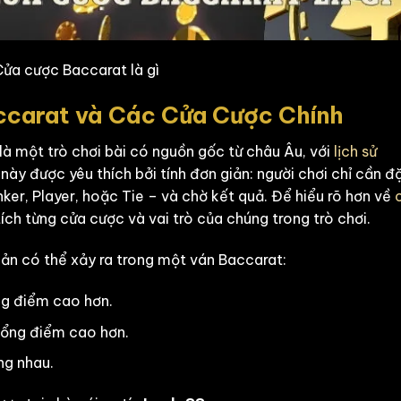
Cửa cược Baccarat là gì
ccarat và Các Cửa Cược Chính
 là một trò chơi bài có nguồn gốc từ châu Âu, với
lịch sử
này được yêu thích bởi tính đơn giản: người chơi chỉ cần đ
er, Player, hoặc Tie – và chờ kết quả. Để hiểu rõ hơn về
tích từng cửa cược và vai trò của chúng trong trò chơi.
bản có thể xảy ra trong một ván Baccarat:
ng điểm cao hơn.
tổng điểm cao hơn.
ng nhau.