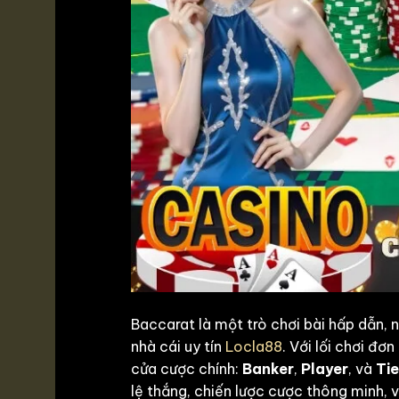
Baccarat là một trò chơi bài hấp dẫn, n
nhà cái uy tín
Locla88
. Với lối chơi đơ
cửa cược chính:
Banker
,
Player
, và
Tie
lệ thắng, chiến lược cược thông minh, v