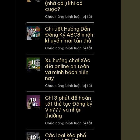
(nhà cái) khi cá
cược?
Chức năng bình luận bị tắt
ở
Tại
sao
Chi tiết Hướng Dẫn
12
nên
Đăng Ký ABC8 nhận
Th12
chọn
khuyến mãi tân thủ
Kèo
Chức năng bình luận bị tắt
ở
Meron
Chi
sv388
tiết
(nhà
Xu hướng chơi Xóc
11
Hướng
cái)
đĩa online an toàn
Th12
Dẫn
khi
và minh bạch hiện
Đăng
cá
nay
Ký
cược?
ABC8
Chức năng bình luận bị tắt
ở
nhận
Xu
khuyến
hướng
Chỉ 3 phút để hoàn
10
mãi
chơi
tất thủ tục Đăng ký
Th12
tân
Xóc
Vin777 và nhận
thủ
đĩa
thưởng
online
an
Chức năng bình luận bị tắt
ở
toàn
Chỉ
và
3
Các loại kèo phổ
10
minh
phút