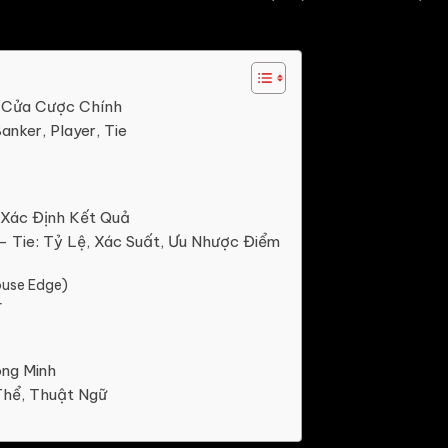
c Cửa Cược Chính
anker, Player, Tie
 Xác Định Kết Quả
– Tie: Tỷ Lệ, Xác Suất, Ưu Nhược Điểm
ouse Edge)
r
ng Minh
Thể, Thuật Ngữ