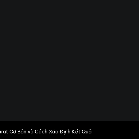
arat Cơ Bản và Cách Xác Định Kết Quả