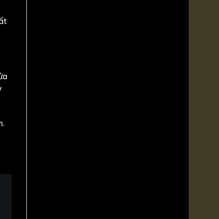
ất
ửa
y
h.