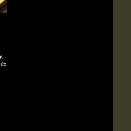
ặt
cửa