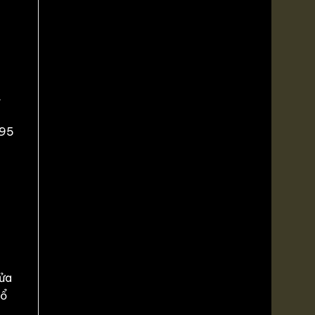
.
.95
cửa
hổ