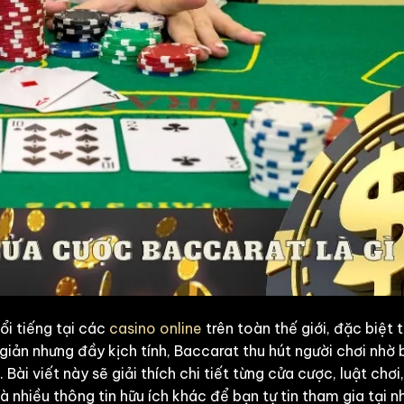
ổi tiếng tại các
casino online
trên toàn thế giới, đặc biệt t
n giản nhưng đầy kịch tính, Baccarat thu hút người chơi nhờ 
. Bài viết này sẽ giải thích chi tiết từng cửa cược, luật chơi,
à nhiều thông tin hữu ích khác để bạn tự tin tham gia tại n