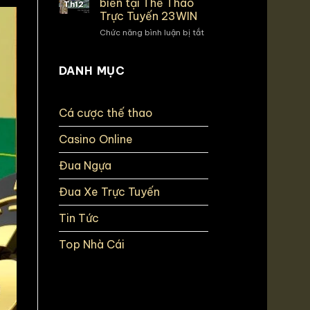
biến tại Thể Thao
Th12
bạch
để
Trực Tuyến 23WIN
hiện
hoàn
Chức năng bình luận bị tắt
nay
ở
tất
Các
thủ
loại
tục
kèo
DANH MỤC
Đăng
phổ
ký
biến
Vin777
tại
và
Cá cược thế thao
Thể
nhận
Thao
thưởng
Casino Online
Trực
Tuyến
23WIN
Đua Ngựa
Đua Xe Trực Tuyến
Tin Tức
Top Nhà Cái