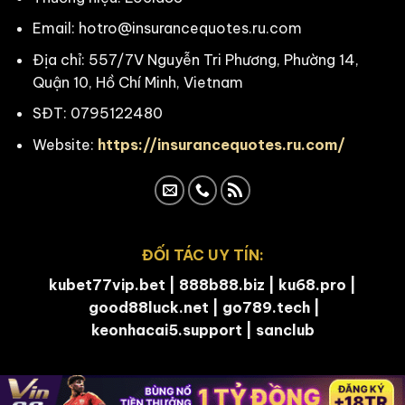
Email:
hotro@insurancequotes.ru.com
Địa chỉ: 557/7V Nguyễn Tri Phương, Phường 14,
Quận 10, Hồ Chí Minh, Vietnam
SĐT: 0795122480
Website:
https://insurancequotes.ru.com/
ĐỐI TÁC UY TÍN:
kubet77vip.bet
|
888b88.biz
|
ku68.pro
|
good88luck.net
|
go789.tech
|
keonhacai5.support
|
sanclub