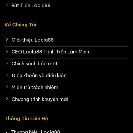
Rút Tiền Locla88
Về Chúng Tôi
Giới thiệu Locla88
CEO Locla88 Trịnh Trần Lâm Minh
Chính sách bảo mật
Điều khoản và điều kiện
Miễn trừ trách nhiệm
Chương trình khuyến mãi
Thông Tin Liên Hệ
Thương hiệu: Locla88