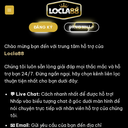
Chuyển
đến
nội
dung
ĐĂNG KÝ
ĐĂNG NHẬP
Chào mừng bạn đến với trung tâm hỗ trợ của
Locla88
Chúng tôi luôn sẵn lòng giải đáp mọi thắc mắc và hỗ
trợ bạn 24/7. Đừng ngần ngại, hãy chọn kênh liên lạc
thuận tiện nhất cho bạn dưới đây:
💬 Live Chat:
Cách nhanh nhất để được hỗ trợ!
Nhấp vào biểu tượng chat ở góc dưới màn hình để
nói chuyện trực tiếp với nhân viên hỗ trợ của chúng
tôi.
📧 Email:
Gửi yêu cầu của bạn đến địa chỉ