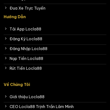
Đua Xe Trực Tuyến
Hướng Dẫn
Tải App Locla88
Đăng Ký Locla88
Đăng Nhập Locla88
Nạp Tiền Locla88
Rút Tiền Locla88
Về Chúng Tôi
Giới thiệu Locla88
CEO Locla88 Trịnh Trần Lâm Minh