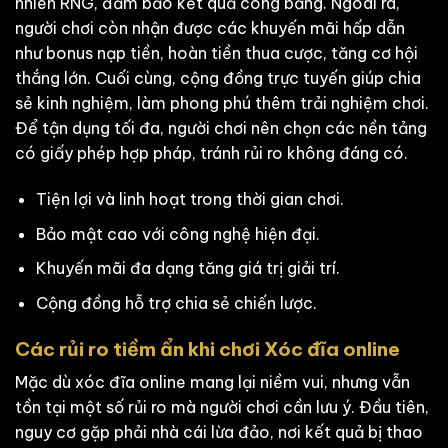
nhiên RNG, đảm bảo kết quả công bằng. Ngoài ra,
người chơi còn nhận được các khuyến mãi hấp dẫn
như bonus nạp tiền, hoàn tiền thua cược, tăng cơ hội
thắng lớn. Cuối cùng, cộng đồng trực tuyến giúp chia
sẻ kinh nghiệm, làm phong phú thêm trải nghiệm chơi.
Để tận dụng tối đa, người chơi nên chọn các nền tảng
có giấy phép hợp pháp, tránh rủi ro không đáng có.
Tiện lợi và linh hoạt trong thời gian chơi.
Bảo mật cao với công nghệ hiện đại.
Khuyến mãi đa dạng tăng giá trị giải trí.
Cộng đồng hỗ trợ chia sẻ chiến lược.
Các rủi ro tiềm ẩn khi chơi Xóc đĩa online
Mặc dù xóc đĩa online mang lại niềm vui, nhưng vẫn
tồn tại một số rủi ro mà người chơi cần lưu ý. Đầu tiên,
nguy cơ gặp phải nhà cái lừa đảo, nơi kết quả bị thao