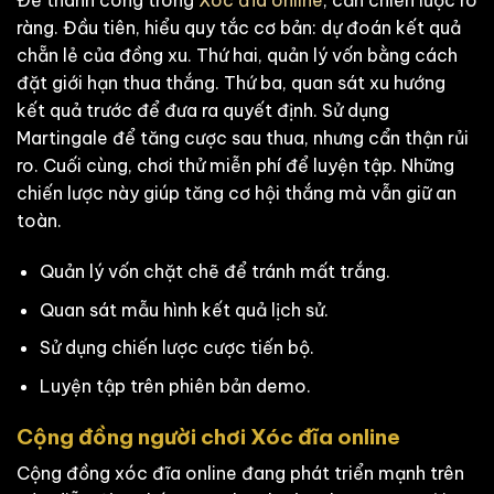
Để thành công trong
Xóc đĩa online
, cần chiến lược rõ
ràng. Đầu tiên, hiểu quy tắc cơ bản: dự đoán kết quả
chẵn lẻ của đồng xu. Thứ hai, quản lý vốn bằng cách
đặt giới hạn thua thắng. Thứ ba, quan sát xu hướng
kết quả trước để đưa ra quyết định. Sử dụng
Martingale để tăng cược sau thua, nhưng cẩn thận rủi
ro. Cuối cùng, chơi thử miễn phí để luyện tập. Những
chiến lược này giúp tăng cơ hội thắng mà vẫn giữ an
toàn.
Quản lý vốn chặt chẽ để tránh mất trắng.
Quan sát mẫu hình kết quả lịch sử.
Sử dụng chiến lược cược tiến bộ.
Luyện tập trên phiên bản demo.
Cộng đồng người chơi Xóc đĩa online
Cộng đồng xóc đĩa online đang phát triển mạnh trên