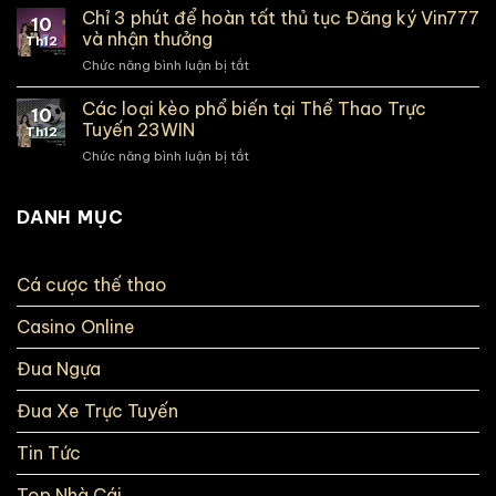
cá
hướng
Chỉ 3 phút để hoàn tất thủ tục Đăng ký Vin777
ABC8
cược?
10
chơi
nhận
và nhận thưởng
Th12
Xóc
khuyến
Chức năng bình luận bị tắt
ở
đĩa
mãi
Chỉ
online
tân
3
Các loại kèo phổ biến tại Thể Thao Trực
an
thủ
10
phút
toàn
Tuyến 23WIN
Th12
để
và
Chức năng bình luận bị tắt
ở
hoàn
minh
Các
tất
bạch
loại
thủ
hiện
kèo
DANH MỤC
tục
nay
phổ
Đăng
biến
ký
tại
Vin777
Cá cược thế thao
Thể
và
Thao
nhận
Casino Online
Trực
thưởng
Tuyến
23WIN
Đua Ngựa
Đua Xe Trực Tuyến
Tin Tức
Top Nhà Cái