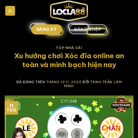
Chuyển
đến
nội
dung
ĐĂNG KÝ
ĐĂNG NHẬP
TOP NHÀ CÁI
Xu hướng chơi Xóc đĩa online an
toàn và minh bạch hiện nay
ĐÃ ĐĂNG TRÊN
THÁNG 12 11, 2025
BỞI
TRINH TRẦN LÂM
MINH
11
Th12