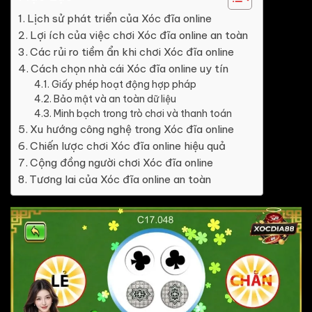
Lịch sử phát triển của Xóc đĩa online
Lợi ích của việc chơi Xóc đĩa online an toàn
Các rủi ro tiềm ẩn khi chơi Xóc đĩa online
Cách chọn nhà cái Xóc đĩa online uy tín
Giấy phép hoạt động hợp pháp
Bảo mật và an toàn dữ liệu
Minh bạch trong trò chơi và thanh toán
Xu hướng công nghệ trong Xóc đĩa online
Chiến lược chơi Xóc đĩa online hiệu quả
Cộng đồng người chơi Xóc đĩa online
Tương lai của Xóc đĩa online an toàn