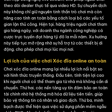
theo dõi dealer thực tế qua video HD. Sự chuyển dịch
này không chỉ giữ nguyên tinh thần trò chơi mà còn
nâng cao tính an toàn bằng cách loại bỏ các yếu tố
gian lận thủ công. Hiện tại, hàng triệu người chơi tham
gia hàng ngày, với doanh thu ngành công nghiệp cá
cược trực tuyến đạt hàng tỷ đô la mỗi năm. Xu hướng
này tiếp tục mở rộng nhờ sự hỗ trợ từ các thiết bị di
động, cho phép chơi mọi lúc mọi nơi.
Lợi ích của việc chơi Xóc đĩa online an toàn
Chơi xóc đĩa online mang lại nhiều lợi ích nổi bật so
với hình thức truyền thống. Đầu tiên, tính tiện lợi cao
khi người chơi có thể tham gia từ nhà mà không cần di
chuyển. Thứ hai, các nền tảng uy tín đảm bảo an toàn
tài chính nhờ hệ thống mã hóa dữ liệu tiên tiến, giúp
bảo vệ thông tin cá nhân và giao dịch. Thứ ba, minh
bạch được thể hiện qua việc sử dụng phần mềm ngẫu