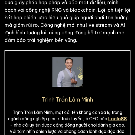
qua giấy phép hợp pháp và bảo mật dữ liệu, minh
bạch với công nghệ RNG và blockchain. Lợi ích tiện lợi
kết hợp chiến lược hiệu quả giúp người chơi tận hưởng
mà giảm rủi ro. Công nghệ mới như live stream và AI
định hình tương lai, cùng cộng đồng hỗ trợ mạnh mẽ
đảm bảo trải nghiệm bền vững.
Trinh Trần Lâm Minh
Trịnh Trần Lâm Minh, một cái tên không còn xa lạ trong
ngành công nghiệp giải trí trực tuyến, là CEO của
Locla88
– nhà cái uy tín được cộng đồng người chơi đánh giá cao.
Với tầm nhìn chiến lược và phong cách lãnh đạo độc đáo,