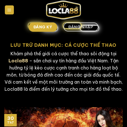
Chuyển
đến
nội
dung
ĐĂNG KÝ
ĐĂNG NHẬP
LƯU TRỮ DANH MỤC:
CÁ CƯỢC THẾ THAO
Khám phá thế giới cá cược thể thao sôi động tại
Locla88
– sân chơi uy tín hàng đầu Việt Nam. Tận
hưởng tỷ lệ kèo cược cạnh tranh cho hàng loạt bộ
môn, từ bóng đá đỉnh cao đến các giải đấu quốc tế.
Với cam kết về một môi trường an toàn và minh bạch,
Locla88 là điểm đến lý tưởng cho mọi tín đồ thể thao.
30
Th7