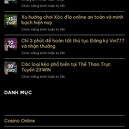
chọn
Chức năng bình luận bị tắt
ở
Kèo
Chi
Meron
tiết
Xu hướng chơi Xóc đĩa online an toàn và minh
sv388
11
Hướng
(nhà
bạch hiện nay
Th12
Dẫn
cái)
Chức năng bình luận bị tắt
ở
Đăng
khi
Xu
Ký
cá
hướng
Chỉ 3 phút để hoàn tất thủ tục Đăng ký Vin777
ABC8
cược?
10
chơi
nhận
và nhận thưởng
Th12
Xóc
khuyến
Chức năng bình luận bị tắt
ở
đĩa
mãi
Chỉ
online
tân
3
Các loại kèo phổ biến tại Thể Thao Trực
an
thủ
10
phút
toàn
Tuyến 23WIN
Th12
để
và
Chức năng bình luận bị tắt
ở
hoàn
minh
Các
tất
bạch
loại
thủ
hiện
kèo
DANH MỤC
tục
nay
phổ
Đăng
biến
ký
tại
Vin777
Cá cược thế thao
Thể
và
Thao
nhận
Casino Online
Trực
thưởng
Tuyến