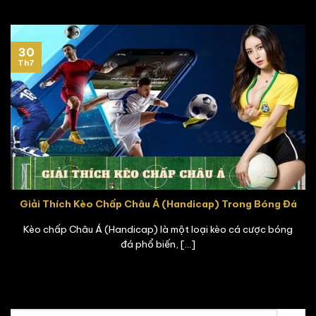
30
Th7
Giải Thích Kèo Chấp Châu Á (Handicap) Trong Bóng Đá
Kèo chấp Châu Á (Handicap) là một loại kèo cá cược bóng
đá phổ biến, [...]