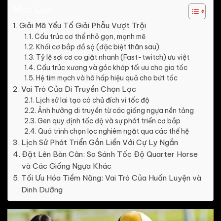
Mục Lục
Giải Mã Yếu Tố Giải Phẫu Vượt Trội
Cấu trúc cơ thể nhỏ gọn, mạnh mẽ
Khối cơ bắp đồ sộ (đặc biệt thân sau)
Tỷ lệ sợi cơ co giật nhanh (Fast-twitch) ưu việt
Cấu trúc xương và góc khớp tối ưu cho gia tốc
Hệ tim mạch và hô hấp hiệu quả cho bứt tốc
Vai Trò Của Di Truyền Chọn Lọc
Lịch sử lai tạo có chủ đích vì tốc độ
Ảnh hưởng di truyền từ các giống ngựa nền tảng
Gen quy định tốc độ và sự phát triển cơ bắp
Quá trình chọn lọc nghiêm ngặt qua các thế hệ
Lịch Sử Phát Triển Gắn Liền Với Cự Ly Ngắn
Đặt Lên Bàn Cân: So Sánh Tốc Độ Quarter Horse
và Các Giống Ngựa Khác
Tối Ưu Hóa Tiềm Năng: Vai Trò Của Huấn Luyện và
Dinh Dưỡng