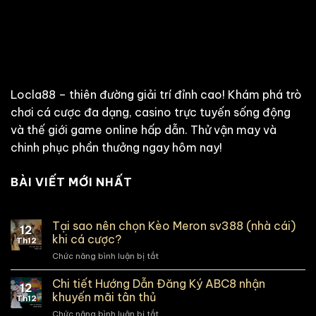
Locla88 – thiên đường giải trí đỉnh cao! Khám phá trò
chơi cá cược đa dạng, casino trực tuyến sống động
và thế giới game online hấp dẫn. Thử vận may và
chinh phục phần thưởng ngay hôm nay!
BÀI VIẾT MỚI NHẤT
Tại sao nên chọn Kèo Meron sv388 (nhà cái)
12
khi cá cược?
Th12
Chức năng bình luận bị tắt
ở
Tại
sao
Chi tiết Hướng Dẫn Đăng Ký ABC8 nhận
12
nên
khuyến mãi tân thủ
Th12
chọn
Chức năng bình luận bị tắt
ở
Kèo