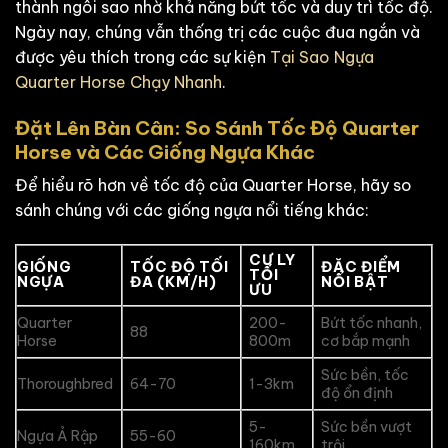
thành ngôi sao nhờ khả năng bứt tốc và duy trì tốc độ.
Ngày nay, chúng vẫn thống trị các cuộc đua ngắn và
được yêu thích trong các sự kiện
Tại Sao Ngựa
Quarter Horse Chạy Nhanh
.
Đặt Lên Bàn Cân: So Sánh Tốc Độ Quarter
Horse và Các Giống Ngựa Khác
Để hiểu rõ hơn về tốc độ của Quarter Horse, hãy so
sánh chúng với các giống ngựa nổi tiếng khác:
CỰ LY
GIỐNG
TỐC ĐỘ TỐI
ĐẶC ĐIỂM
TỐI
NGỰA
ĐA (KM/H)
NỔI BẬT
ƯU
Quarter
200-
Bứt tốc nhanh,
88
Horse
800m
cơ bắp mạnh
Sức bền, tốc
Thoroughbred
64-70
1-3km
độ ổn định
5-
Sức bền vượt
Ngựa Ả Rập
55-60
160km
trội