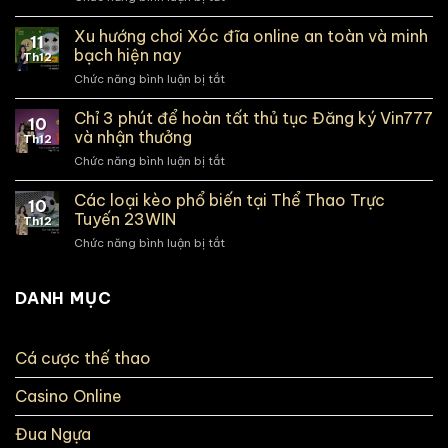
Chi
Meron
tiết
Xu hướng chơi Xóc đĩa online an toàn và minh
sv388
11
Hướng
(nhà
bạch hiện nay
Th12
Dẫn
cái)
Chức năng bình luận bị tắt
ở
Đăng
khi
Xu
Ký
cá
hướng
Chỉ 3 phút để hoàn tất thủ tục Đăng ký Vin777
ABC8
cược?
10
chơi
nhận
và nhận thưởng
Th12
Xóc
khuyến
Chức năng bình luận bị tắt
ở
đĩa
mãi
Chỉ
online
tân
3
Các loại kèo phổ biến tại Thể Thao Trực
an
thủ
10
phút
toàn
Tuyến 23WIN
Th12
để
và
Chức năng bình luận bị tắt
ở
hoàn
minh
Các
tất
bạch
loại
thủ
hiện
kèo
DANH MỤC
tục
nay
phổ
Đăng
biến
ký
tại
Vin777
Cá cược thế thao
Thể
và
Thao
nhận
Casino Online
Trực
thưởng
Tuyến
23WIN
Đua Ngựa