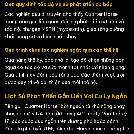
Gen quy định tốc độ và sự phát triển cơ bắp
Các nghiên cứu di truyền cho thấy Quarter Horse
mang các gen liên quan đến sự phát triển cơ bắp và
tốc độ, như gen MSTN (myostatin), giúp tăng cường
khối lượng cơ và hiệu suất chạy.
Quá trình chọn lọc nghiêm ngặt qua các thế hệ
Qua hàng thế kỷ, các nhà lai tạo đã chọn những con
ngựa có tốc độ và sức mạnh tốt nhất để nhân giống.
Quá trình này đảm bảo rằng các đặc điểm vượt trội
được duy trì và cải thiện qua mỗi thế hệ.
Lịch Sử Phát Triển Gắn Liền Với Cự Ly Ngắn
Tên gọi “Quarter Horse” bắt nguồn từ khả năng chạy
nhanh ở cự ly 1/4 dặm (khoảng 400 mét). Vào thế kỷ
17, các cuộc đua ngắn trên đường phố hoặc cánh
đồng là phổ biến ở Mỹ. Quarter Horse nhanh chóng trở