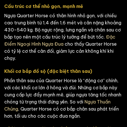
Cấu trúc cơ thể nhỏ gọn, mạnh mẽ
Ngựa Quarter Horse có thân hình nhỏ gọn, với chiều
cao trung bình từ 1,4 đến 1,6 mét và cân nặng khoảng
430-540 kg. Bộ ngực rộng, lưng ngắn và chân sau cơ
bắp tạo nên một cấu trúc lý tưởng để bứt tốc.
Đặc
Điểm Ngoại Hình Ngựa Đua
cho thấy Quarter Horse
có tỷ lệ cơ thể cân đối, giảm lực cản không khí khi
chạy.
Khối cơ bắp đồ sộ (đặc biệt thân sau)
Phần thân sau của Quarter Horse là “động cơ” chính,
với các khối cơ lớn ở hông và đùi. Những cơ bắp này
cung cấp lực đẩy mạnh mẽ, giúp ngựa tăng tốc nhanh
chóng từ trạng thái đứng yên. So với
Ngựa Thuần
Chủng
, Quarter Horse có cơ bắp chân sau phát triển
hơn, tối ưu cho các cuộc đua ngắn.