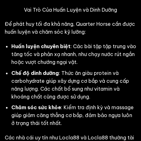
Vai Trò Của Huấn Luyện và Dinh Dưỡng
Để phát huy tối đa khả năng, Quarter Horse cần được
huấn luyện và chăm sóc kỹ lưỡng:
Huấn luyện chuyên biệt
: Các bài tập tập trung vào
tăng tốc và phản xạ nhanh, như chạy nước rút ngắn
hoặc vượt chướng ngại vật.
Chế độ dinh dưỡng
: Thức ăn giàu protein và
carbohydrate giúp xây dựng cơ bắp và cung cấp
năng lượng. Các chất bổ sung như vitamin và
khoáng chất cũng được sử dụng.
Chăm sóc sức khỏe
: Kiểm tra định kỳ và massage
giúp giảm căng thẳng cơ bắp, đảm bảo ngựa luôn
ở trạng thái tốt nhất.
Các nhà cái uy tín như Locla88 và Locla88 thường tài