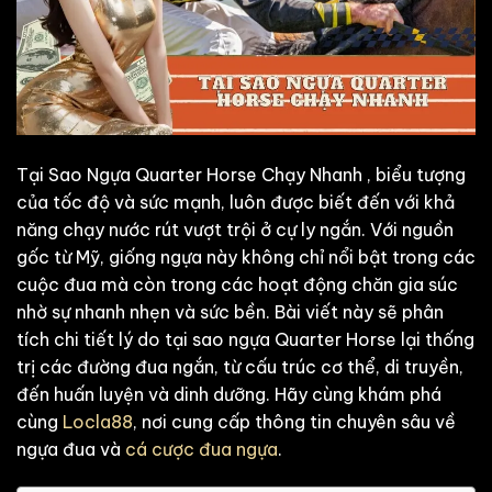
Tại Sao Ngựa Quarter Horse Chạy Nhanh , biểu tượng
của tốc độ và sức mạnh, luôn được biết đến với khả
năng chạy nước rút vượt trội ở cự ly ngắn. Với nguồn
gốc từ Mỹ, giống ngựa này không chỉ nổi bật trong các
cuộc đua mà còn trong các hoạt động chăn gia súc
nhờ sự nhanh nhẹn và sức bền. Bài viết này sẽ phân
tích chi tiết lý do tại sao ngựa Quarter Horse lại thống
trị các đường đua ngắn, từ cấu trúc cơ thể, di truyền,
đến huấn luyện và dinh dưỡng. Hãy cùng khám phá
cùng
Locla88
, nơi cung cấp thông tin chuyên sâu về
ngựa đua và
cá cược đua ngựa
.