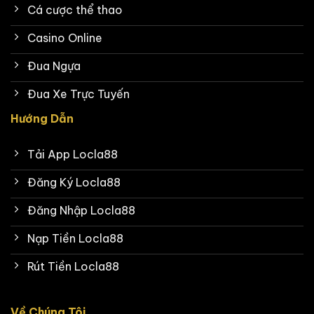
Cá cược thể thao
Casino Online
Đua Ngựa
Đua Xe Trực Tuyến
Hướng Dẫn
Tải App Locla88
Đăng Ký Locla88
Đăng Nhập Locla88
Nạp Tiền Locla88
Rút Tiền Locla88
Về Chúng Tôi