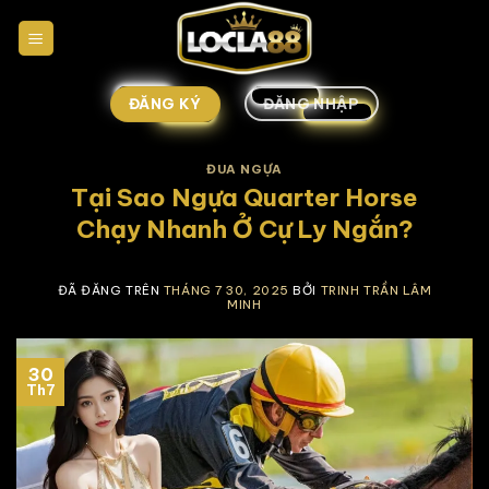
Chuyển
đến
nội
dung
ĐĂNG KÝ
ĐĂNG NHẬP
ĐUA NGỰA
Tại Sao Ngựa Quarter Horse
Chạy Nhanh Ở Cự Ly Ngắn?
ĐÃ ĐĂNG TRÊN
THÁNG 7 30, 2025
BỞI
TRINH TRẦN LÂM
MINH
30
Th7