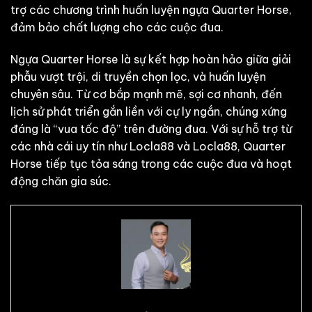
trợ các chương trình huấn luyện ngựa Quarter Horse,
đảm bảo chất lượng cho các cuộc đua.
Ngựa Quarter Horse là sự kết hợp hoàn hảo giữa giải
phẫu vượt trội, di truyền chọn lọc, và huấn luyện
chuyên sâu. Từ cơ bắp mạnh mẽ, sợi cơ nhanh, đến
lịch sử phát triển gắn liền với cự ly ngắn, chúng xứng
đáng là “vua tốc độ” trên đường đua. Với sự hỗ trợ từ
các nhà cái uy tín như Locla88 và Locla88, Quarter
Horse tiếp tục tỏa sáng trong các cuộc đua và hoạt
động chăn gia súc.