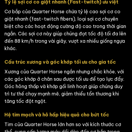
Tỷ lệ sợi cơ co giật nhanh (Fast-twitch) ưu việt
Cơ bắp của Quarter Horse chứa tỷ lệ cao sợi cơ co
giật nhanh (fast-twitch fibers), loại sợi cơ chuyên
biệt cho các hoạt động cường độ cao trong thời gian
ngắn. Các sợi cơ này giúp chúng đạt tốc độ tối đa lên
đến 88 km/h trong vài giây, vượt xa nhiều giống ngựa
khác.
Cấu trúc xương và góc khớp tối ưu cho gia tốc
Xương của Quarter Horse ngắn nhưng chắc khỏe, với
các góc khớp ở chân sau được tối ưu để tạo lực đẩy.
Góc hông thấp và khớp gối linh hoạt giúp chúng duy
trì tư thế chạy mạnh mẽ, giảm thiểu tổn thương khi
tăng tốc đột ngột.
Hệ tim mạch và hô hấp hiệu quả cho bứt tốc
Tim của Quarter Horse lớn hơn so với kích thước cơ
thể, cung cấp lượng máu dồi dào đến cơ bắp trong