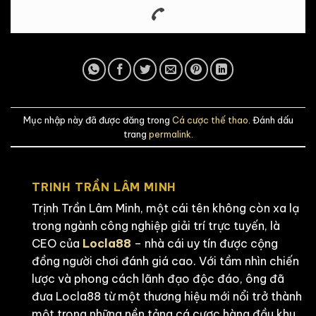
Mục nhập này đã được đăng trong
Cá cược thế thao
. Đánh dấu
trang
permalink
.
TRINH TRẦN LÂM MINH
Trịnh Trần Lâm Minh, một cái tên không còn xa lạ
trong ngành công nghiệp giải trí trực tuyến, là
CEO của
Locla88
– nhà cái uy tín được cộng
đồng người chơi đánh giá cao. Với tầm nhìn chiến
lược và phong cách lãnh đạo độc đáo, ông đã
đưa Locla88 từ một thương hiệu mới nổi trở thành
một trong những nền tảng cá cược hàng đầu khu