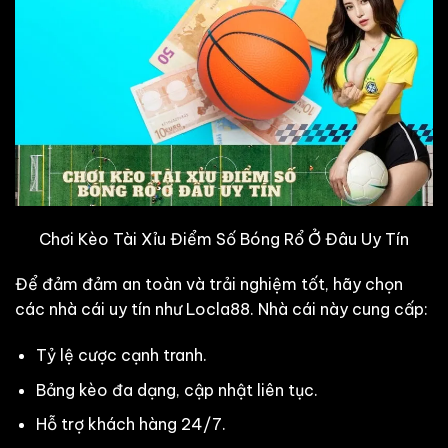
Chơi Kèo Tài Xỉu Điểm Số Bóng Rổ Ở Đâu Uy Tín
Để đảm đảm an toàn và trải nghiệm tốt, hãy chọn
các nhà cái uy tín như Locla88. Nhà cái này cung cấp:
Tỷ lệ cược cạnh tranh.
Bảng kèo đa dạng, cập nhật liên tục.
Hỗ trợ khách hàng 24/7.