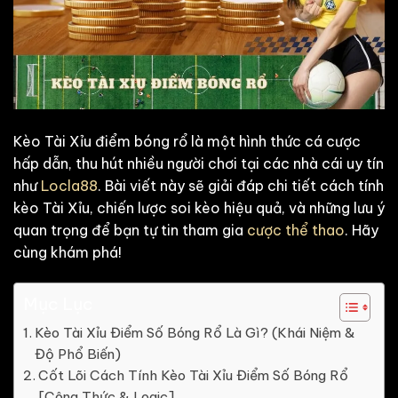
Kèo Tài Xỉu điểm bóng rổ là một hình thức cá cược
hấp dẫn, thu hút nhiều người chơi tại các nhà cái uy tín
như
Locla88
. Bài viết này sẽ giải đáp chi tiết cách tính
kèo Tài Xỉu, chiến lược soi kèo hiệu quả, và những lưu ý
quan trọng để bạn tự tin tham gia
cược thể thao
. Hãy
cùng khám phá!
Mục Lục
Kèo Tài Xỉu Điểm Số Bóng Rổ Là Gì? (Khái Niệm &
Độ Phổ Biến)
Cốt Lõi Cách Tính Kèo Tài Xỉu Điểm Số Bóng Rổ
[Công Thức & Logic]