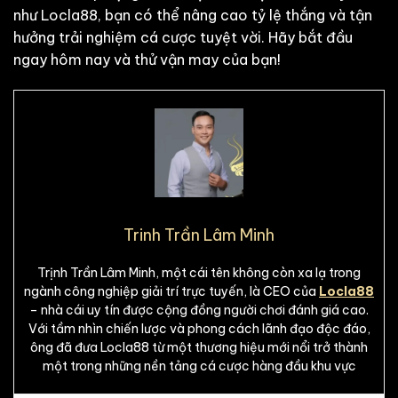
như Locla88, bạn có thể nâng cao tỷ lệ thắng và tận
hưởng trải nghiệm cá cược tuyệt vời. Hãy bắt đầu
ngay hôm nay và thử vận may của bạn!
Trinh Trần Lâm Minh
Trịnh Trần Lâm Minh, một cái tên không còn xa lạ trong
ngành công nghiệp giải trí trực tuyến, là CEO của
Locla88
– nhà cái uy tín được cộng đồng người chơi đánh giá cao.
Với tầm nhìn chiến lược và phong cách lãnh đạo độc đáo,
ông đã đưa Locla88 từ một thương hiệu mới nổi trở thành
một trong những nền tảng cá cược hàng đầu khu vực