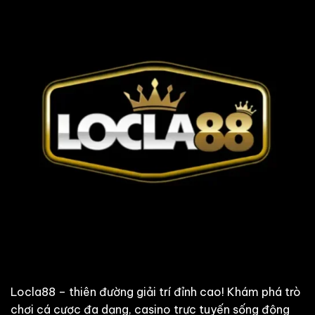
Locla88 – thiên đường giải trí đỉnh cao! Khám phá trò
chơi cá cược đa dạng, casino trực tuyến sống động