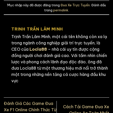
Mục nhập này đã được đăng trong
Đua Xe Trực Tuyến
. Đánh dấu
trang
permalink
.
TRINH TRẦN LÂM MINH
Trịnh Trần Lâm Minh, một cái tên không còn xa lạ
trong ngành công nghiệp giải trí trực tuyến, là
CEO của
Locla88
– nhà cái uy tín được cộng
đồng người chơi đánh giá cao. Với tầm nhìn chiến
lược và phong cách lãnh đạo độc đáo, ông đã
đưa Locla88 từ một thương hiệu mới nổi trở thành
một trong những nền tảng cá cược hàng đầu khu
vực
Đánh Giá Các Game Đua
Cách Tải Game Đua Xe
Xe F1 Online Chính Thức Từ
Online An Toàn Nhất