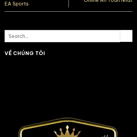
EA Sports
VỀ CHÚNG TÔI