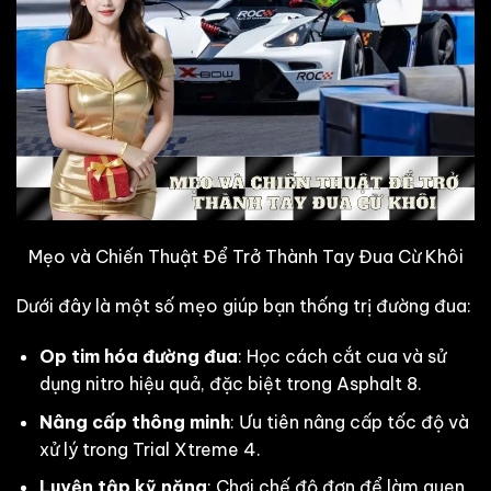
Mẹo và Chiến Thuật Để Trở Thành Tay Đua Cừ Khôi
Dưới đây là một số mẹo giúp bạn thống trị đường đua:
Op tim hóa đường đua
: Học cách cắt cua và sử
dụng nitro hiệu quả, đặc biệt trong Asphalt 8.
Nâng cấp thông minh
: Ưu tiên nâng cấp tốc độ và
xử lý trong Trial Xtreme 4.
Luyện tập kỹ năng
: Chơi chế độ đơn để làm quen