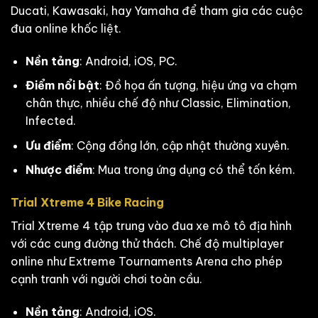
Ducati, Kawasaki, hay Yamaha để tham gia các cuộc
đua online khốc liệt.
Nền tảng
: Android, iOS, PC.
Điểm nổi bật
: Đồ họa ấn tượng, hiệu ứng va chạm
chân thực, nhiều chế độ như Classic, Elimination,
Infected.
Ưu điểm
: Cộng đồng lớn, cập nhật thường xuyên.
Nhược điểm
: Mua trong ứng dụng có thể tốn kém.
Trial Xtreme 4 Bike Racing
Trial Xtreme 4 tập trung vào đua xe mô tô địa hình
với các cung đường thử thách. Chế độ multiplayer
online như Extreme Tournaments Arena cho phép
cạnh tranh với người chơi toàn cầu.
Nền tảng
: Android, iOS.