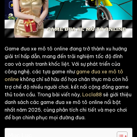
Game đua xe mô tô online đang trở thành xu hướng
giải trí hấp dẫn, mang đến trải nghiệm tốc độ đỉnh
cao và cạnh tranh khốc liệt. Với sự phát triển của
công nghệ, các tựa game như
game đua xe mô tô
online
không chỉ sở hữu đồ họa chân thực mà còn hỗ
trợ chế độ nhiều người chơi, kết nối cộng đồng game
thủ toàn cầu. Trong bài viết này,
Locla88
sẽ giới thiệu
danh sách các game đua xe mô tô online nổi bật
nhất năm 2025, cùng phân tích chi tiết và mẹo chơi
để bạn chinh phục mọi đường đua.
Mục Lục