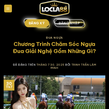
Chuyển
đến
nội
dung
ĐĂNG KÝ
ĐĂNG NHẬP
ĐUA NGỰA
Chương Trình Chăm Sóc Ngựa
Đua Giải Nghệ Gồm Những Gì?
ĐÃ ĐĂNG TRÊN
THÁNG 7 30, 2025
BỞI
TRINH TRẦN LÂM
MINH
30
Th7