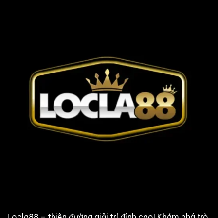
Locla88 – thiên đường giải trí đỉnh cao! Khám phá trò