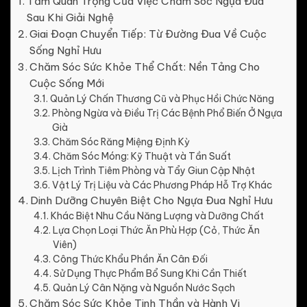
Tầm Quan Trọng Của Việc Chăm Sóc Ngựa Đua
Sau Khi Giải Nghệ
Giai Đoạn Chuyển Tiếp: Từ Đường Đua Về Cuộc
Sống Nghỉ Hưu
Chăm Sóc Sức Khỏe Thể Chất: Nền Tảng Cho
Cuộc Sống Mới
Quản Lý Chấn Thương Cũ và Phục Hồi Chức Năng
Phòng Ngừa và Điều Trị Các Bệnh Phổ Biến Ở Ngựa
Già
Chăm Sóc Răng Miệng Định Kỳ
Chăm Sóc Móng: Kỹ Thuật và Tần Suất
Lịch Trình Tiêm Phòng và Tẩy Giun Cập Nhật
Vật Lý Trị Liệu và Các Phương Pháp Hỗ Trợ Khác
Dinh Dưỡng Chuyên Biệt Cho Ngựa Đua Nghỉ Hưu
Khác Biệt Nhu Cầu Năng Lượng và Dưỡng Chất
Lựa Chọn Loại Thức Ăn Phù Hợp (Cỏ, Thức Ăn
Viên)
Công Thức Khẩu Phần Ăn Cân Đối
Sử Dụng Thực Phẩm Bổ Sung Khi Cần Thiết
Quản Lý Cân Nặng và Nguồn Nước Sạch
Chăm Sóc Sức Khỏe Tinh Thần và Hành Vi