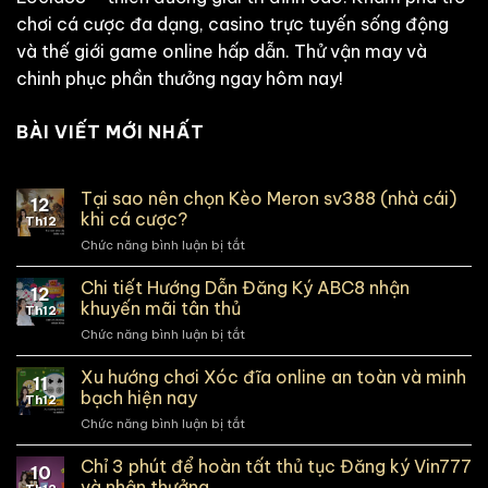
chơi cá cược đa dạng, casino trực tuyến sống động
và thế giới game online hấp dẫn. Thử vận may và
chinh phục phần thưởng ngay hôm nay!
BÀI VIẾT MỚI NHẤT
Tại sao nên chọn Kèo Meron sv388 (nhà cái)
12
khi cá cược?
Th12
Chức năng bình luận bị tắt
ở
Tại
sao
Chi tiết Hướng Dẫn Đăng Ký ABC8 nhận
12
nên
khuyến mãi tân thủ
Th12
chọn
Chức năng bình luận bị tắt
ở
Kèo
Chi
Meron
tiết
Xu hướng chơi Xóc đĩa online an toàn và minh
sv388
11
Hướng
(nhà
bạch hiện nay
Th12
Dẫn
cái)
Chức năng bình luận bị tắt
ở
Đăng
khi
Xu
Ký
cá
hướng
Chỉ 3 phút để hoàn tất thủ tục Đăng ký Vin777
ABC8
cược?
10
chơi
nhận
và nhận thưởng