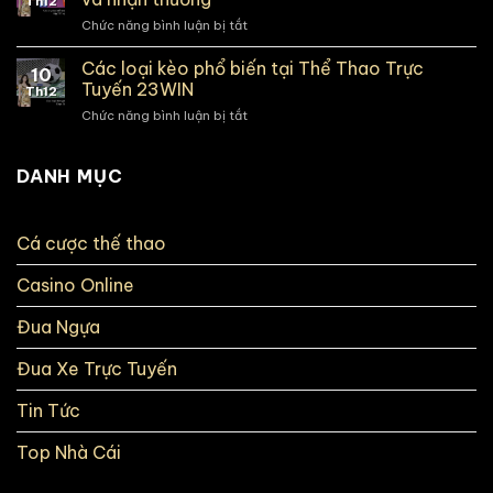
Th12
Xóc
khuyến
Chức năng bình luận bị tắt
ở
đĩa
mãi
Chỉ
online
tân
3
Các loại kèo phổ biến tại Thể Thao Trực
an
thủ
10
phút
toàn
Tuyến 23WIN
Th12
để
và
Chức năng bình luận bị tắt
ở
hoàn
minh
Các
tất
bạch
loại
thủ
hiện
kèo
DANH MỤC
tục
nay
phổ
Đăng
biến
ký
tại
Vin777
Cá cược thế thao
Thể
và
Thao
nhận
Casino Online
Trực
thưởng
Tuyến
23WIN
Đua Ngựa
Đua Xe Trực Tuyến
Tin Tức
Top Nhà Cái