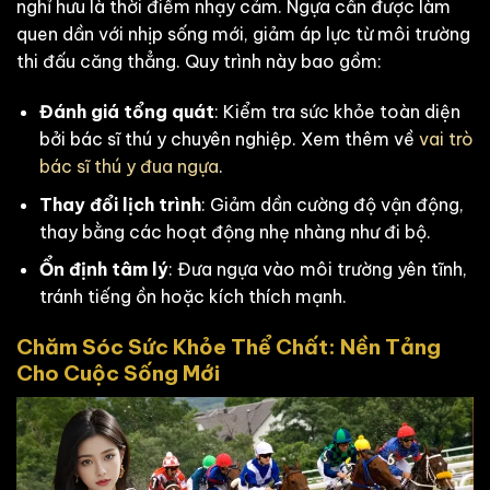
nghỉ hưu là thời điểm nhạy cảm. Ngựa cần được làm
quen dần với nhịp sống mới, giảm áp lực từ môi trường
thi đấu căng thẳng. Quy trình này bao gồm:
Đánh giá tổng quát
: Kiểm tra sức khỏe toàn diện
bởi bác sĩ thú y chuyên nghiệp. Xem thêm về
vai trò
bác sĩ thú y đua ngựa
.
Thay đổi lịch trình
: Giảm dần cường độ vận động,
thay bằng các hoạt động nhẹ nhàng như đi bộ.
Ổn định tâm lý
: Đưa ngựa vào môi trường yên tĩnh,
tránh tiếng ồn hoặc kích thích mạnh.
Chăm Sóc Sức Khỏe Thể Chất: Nền Tảng
Cho Cuộc Sống Mới